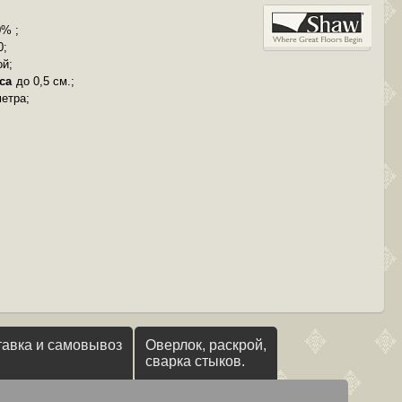
% ;
0;
ой;
са
до 0,5 см.;
метра;
тавка и самовывоз
Оверлок, раскрой,
сварка стыков.