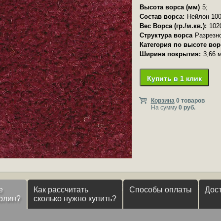
Высота ворса (мм)
5;
Состав ворса:
Нейлон 100
Вес Ворса (гр./м.кв.):
102
Структура ворса
Разрезн
Категория по высоте вор
Ширина покрытия:
3,66 
Купить в 1 клик
Корзина
0 товаров
На сумму
0 руб.
е
Как рассчитать
Способы оплаты
Дос
олин?
сколько нужно купить?