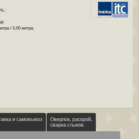
% ;
;
ой;
метра / 5,00 метра;
тавка и самовывоз
Оверлок, раскрой,
сварка стыков.