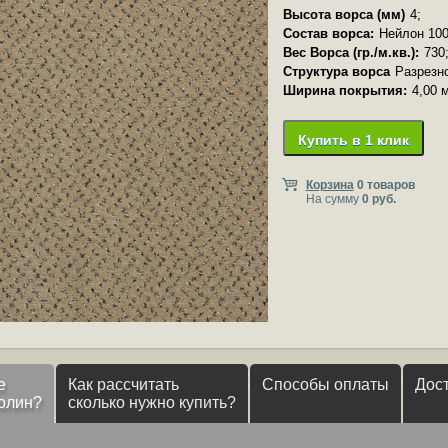
Высота ворса (мм)
4;
Состав ворса:
Нейлон 100
Вес Ворса (гр./м.кв.):
730
Структура ворса
Разрезн
Ширина покрытия:
4,00 
Купить в 1 клик
Корзина
0 товаров
На сумму
0 руб.
е
Как рассчитать
Способы оплаты
Дос
олин?
сколько нужно купить?