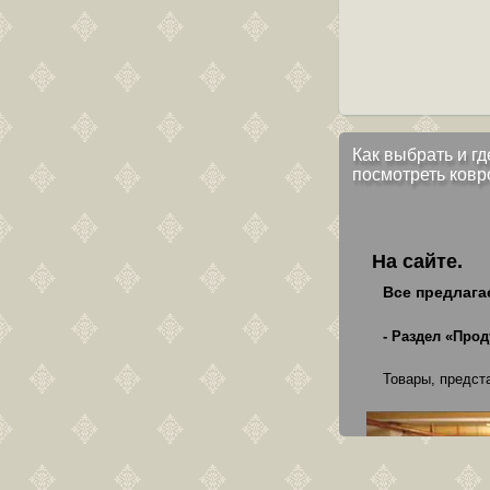
Как выбрать и гд
посмотреть ковр
На сайте.
Все предлага
- Раздел «Прод
Товары, предст