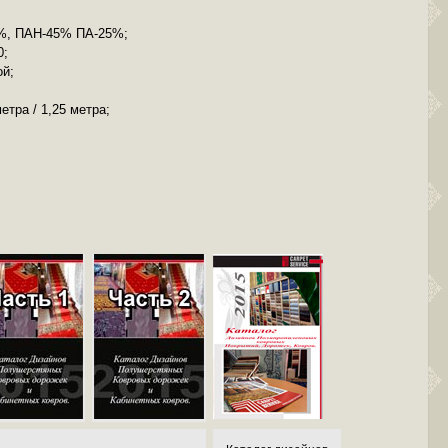
%, ПАН-45% ПА-25%;
0;
ой;
метра / 1,25 метра;