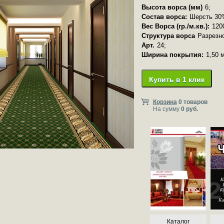
Высота ворса (мм)
6;
Состав ворса:
Шерсть 30
Вес Ворса (гр./м.кв.):
120
Структура ворса
Разрезн
Арт.
24;
Ширина покрытия:
1,50 
Купить в 1 клик
Корзина
0 товаров
На сумму
0 руб.
Каталог