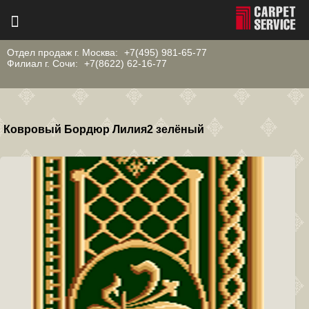
Отдел продаж г. Москва:
+7(495) 981-65-77
Филиал г. Сочи:
+7(8622) 62-16-77
Ковровый Бордюр Лилия2 зелёный