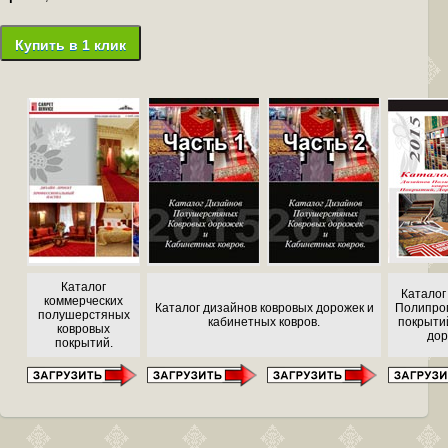
Купить в 1 клик
Каталог
Каталог
коммерческих
Каталог дизайнов ковровых дорожек и
Полипро
полушерстяных
кабинетных ковров.
покрытий
ковровых
дор
покрытий.