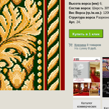
Высота ворса (мм)
6;
Состав ворса:
Шерсть 30
Вес Ворса (гр./м.кв.):
120
Структура ворса
Разрезн
Арт.
24;
Купить в 1 клик
Корзина
0 товаров
На сумму
0 руб.
Каталог
коммерческих
Кат