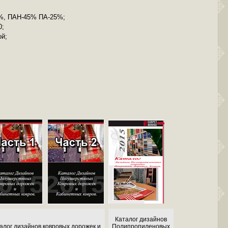
%, ПАН-45% ПА-25%;
0;
ой;
Каталог дизайнов
алог дизайнов ковровых дорожек и
Полипропиленовых