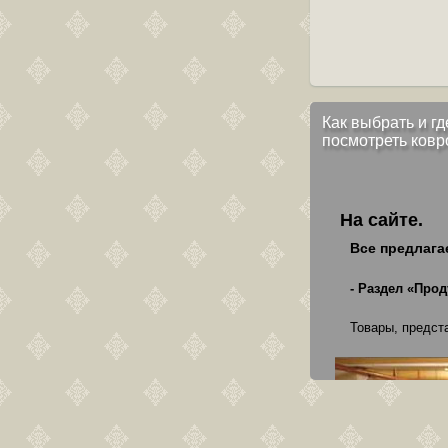
Как выбрать и гд
посмотреть ковр
На сайте.
Все предлага
- Раздел «Прод
Товары, предст