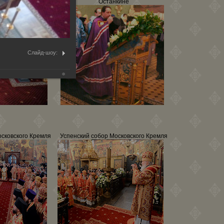
кине
Останкине
Слайд-шоу:
осковского Кремля
Успенский собор Московского Кремля