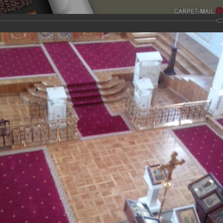
О компании
Дизайн проекты
Контакты
Услуги п
их работ по настилу ковролина.
Для получения более по
щайтесь к нашим менеджерам, которые с радостью ответят 
азцов ковровых покрытий.
Храм Димитрия Солунского на
Храм Троицы Жи
р г.Ногинск