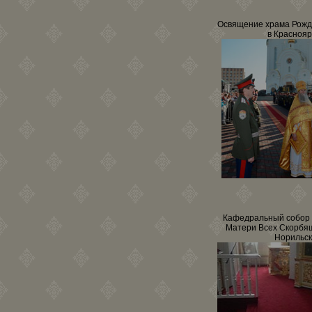
Освящение храма Рожд
в Краснояр
Кафедральный собор
Матери Всех Скорбящ
Норильс