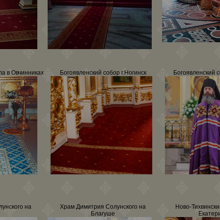
а в Овчинниках
Богоявленский собор г.Ногинск
Богоявленский с
унского на
Храм Димитрия Солунского на
Ново-Тихвински
е
Благуше
Екатер