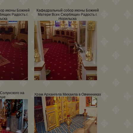
ор иконы Божией
Кафедральный собор иконы Божией
бящих Радость г.
Матери Всех Скорбящих Радость г.
ьска
Норильска
Солунского на
Храм Архангела Михаила в Овчинниках
уше