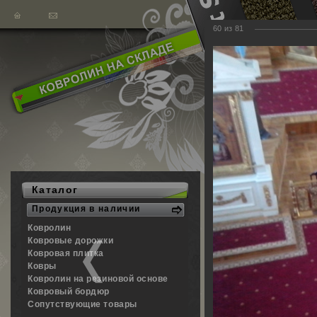
60
из
81
Главная
Каталог
Продукция в наличии
Фотогалерея наш
Ковролин
пожалуйста, обра
Ковровые дорожки
демонстрации обр
Ковровая плитка
Ковры
Ковролин на резиновой основе
Храмы
Ковровый бордюр
Сопутствующие товары
Богоявленский собо