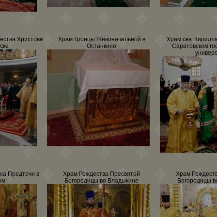
ества Христова
Храм Троицы Живоначальной в
Храм свв. Кирилл
ске
Останкино
Саратовском го
универ
на Предтечи в
Храм Рождества Пресвятой
Храм Рождест
ом
Богородицы во Владыкине
Богородицы в