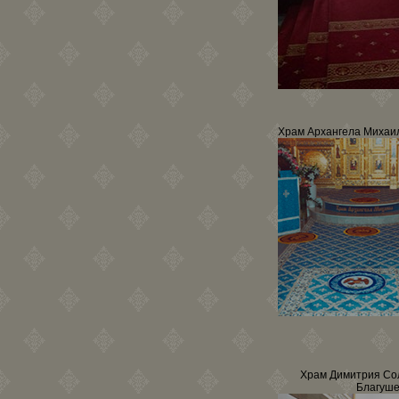
Храм Архангела Михаил
Храм Димитрия Сол
Благуш