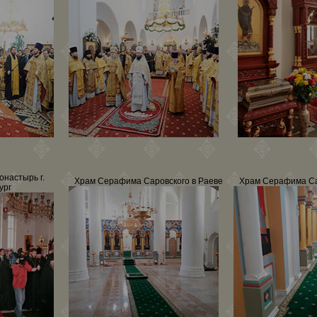
онастырь г.
Храм Серафима Саровского в Раеве
Храм Серафима Са
ург