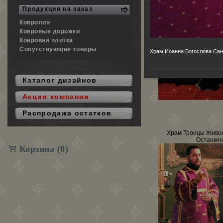
Продукция на заказ
Ковролин
Ковровые дорожки
Ковровая плитка
Сопутствующие товары
Храм Иоанна Богослова Сан
Каталог дизайнов
Акции компании
Распродажа остатков
Храм Троицы Живон
Останки
Корзина
(0)