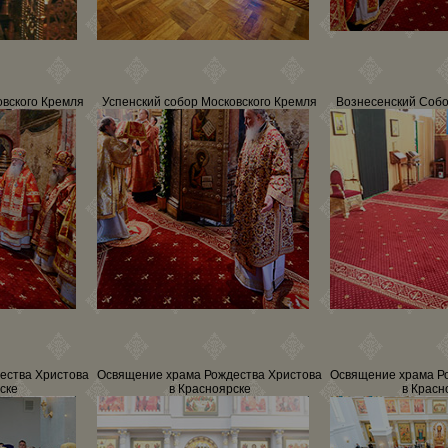
овского Кремля
Успенский собор Московского Кремля
Вознесенский Собор
ества Христова
Освящение храма Рождества Христова
Освящение храма Р
ске
в Красноярске
в Красн