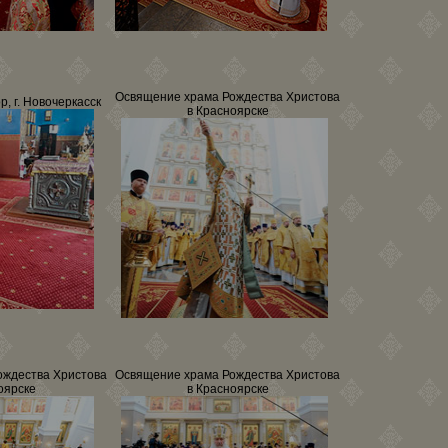
Освящение храма Рождества Христова
, г. Новочеркасск
в Красноярске
ождества Христова
Освящение храма Рождества Христова
оярске
в Красноярске