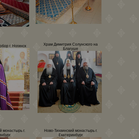
Храм Димитрия Солунского на
обор г. Ногинск
Благуше
й монастырь г.
Ново-Тихвинский монастырь г.
инбург
Екатеринбург