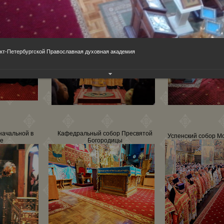
Благуше
Остан
кт-Петербургской Православная духовная академия
ачальной в
Кафедральный собор Пресвятой
Успенский собор М
не
Богородицы