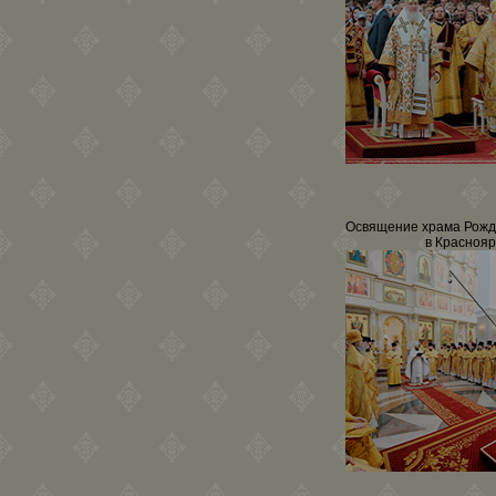
Освящение храма Рожд
в Краснояр