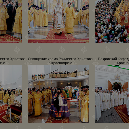
ества Христова
Освящение храма Рождества Христова
Покровский Кафед
ске
в Красноярске
Красно