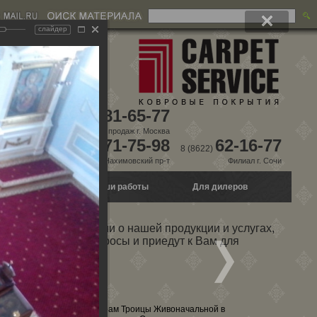
слайдер
981-65-77
8 (495)
Склад, отдел продаж г. Москва
771-75-98
62-16-77
8 (495)
8 (8622)
г. Москва, Нахимовский пр-т
Филиал г. Сочи
о настилу
Наши работы
Для дилеров
дробной информации о нашей продукции и услугах,
на любые Ваши вопросы и приедут к Вам для
воначальной в
Храм Троицы Живоначальной в