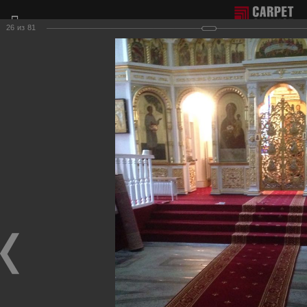
26
из
81
Отдел продаж г. Москва:
+7(495) 981-65-77
Филиал г. Сочи:
+7(8622) 62-16-77
Фотогалерея наших работ по настилу ковролина.
Для получения более подробной информации о нашей
продукции и услугах, пожалуйста, обращайтесь к нашим
менеджерам, которые с радостью ответят на любые
Ваши вопросы и приедут к Вам для демонстрации
образцов ковровых покрытий.
Храмы
Богоявленский собор г.Ногинск