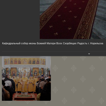
Кафедральный собор иконы Божией Матери Всех Скорбящих Радость г. Норильска
Храм Димитрия Солунского на
Благуше