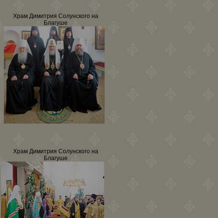
Храм Димитрия Солунского на
Благуше
Храм Димитрия Солунского на
Благуше