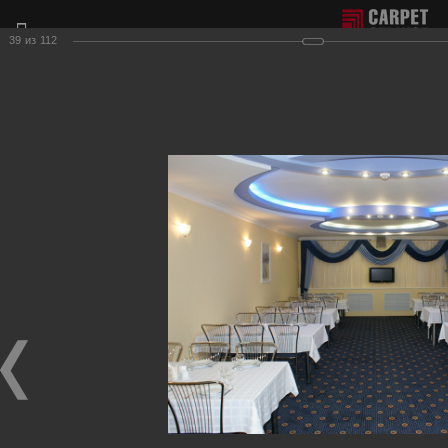
39
из
112
Отдел продаж г. Москва:
+7(495) 981-65-77
Филиал г. Сочи:
+7(8622) 62-16-77
Фотогалерея наших работ по настилу ковролина.
Для получения более подробной информации о нашей
продукции и услугах, пожалуйста, обращайтесь к нашим
менеджерам, которые с радостью ответят на любые
Ваши вопросы и приедут к Вам для демонстрации
образцов ковровых покрытий.
Рестораны, клубы
Фотографии настила
в ресторанах, клубах, развлекательных центрах.
Ресторан и бильярд