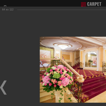
64
из
112
Отдел продаж г. Москва:
+7(495) 981-65-77
Филиал г. Сочи:
+7(8622) 62-16-77
Фотогалерея наших работ по настилу ковролина.
Для получения более подробной информации о нашей
продукции и услугах, пожалуйста, обращайтесь к нашим
менеджерам, которые с радостью ответят на любые
Ваши вопросы и приедут к Вам для демонстрации
образцов ковровых покрытий.
Рестораны, клубы
Фотографии настила
в ресторанах, клубах, развлекательных центрах.
Ресторан и бильярд