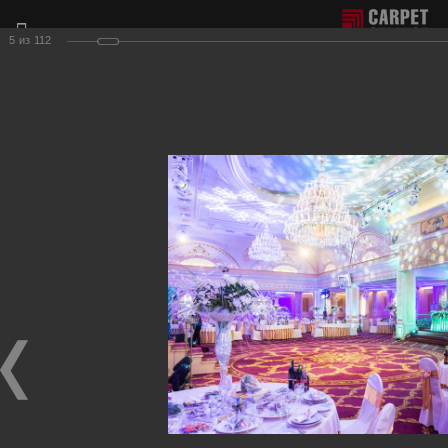
5
из
112
Отдел продаж г. Москва:
+7(495) 981-65-77
Филиал г. Сочи:
+7(8622) 62-16-77
Фотогалерея наших работ по настилу ковролина.
Для получения более подробной информации о нашей
продукции и услугах, пожалуйста, обращайтесь к нашим
менеджерам, которые с радостью ответят на любые
Ваши вопросы и приедут к Вам для демонстрации
образцов ковровых покрытий.
Рестораны, клубы
Фотографии настила
в ресторанах, клубах, развлекательных центрах.
Ресторан и бильярд