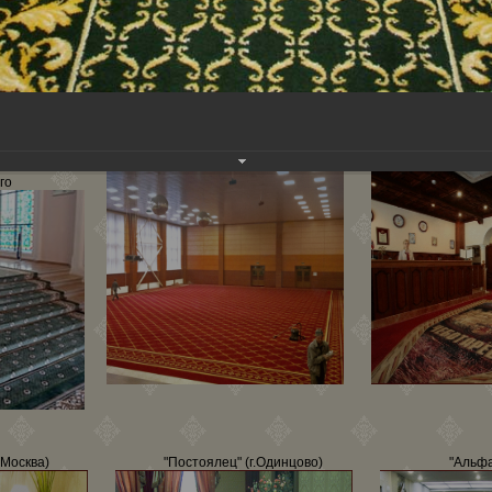
арственная
Яхонты.
"Чеботарё
ени П. И.
го
. Москва)
"Постоялец" (г.Одинцово)
"Альфа