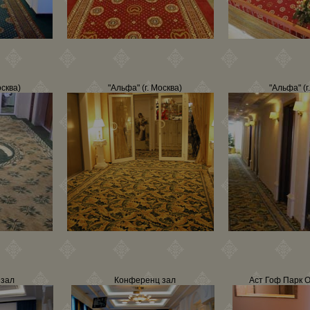
осква)
"Альфа" (г. Москва)
"Альфа" (г
 зал
Конференц зал
Аст Гоф Парк О