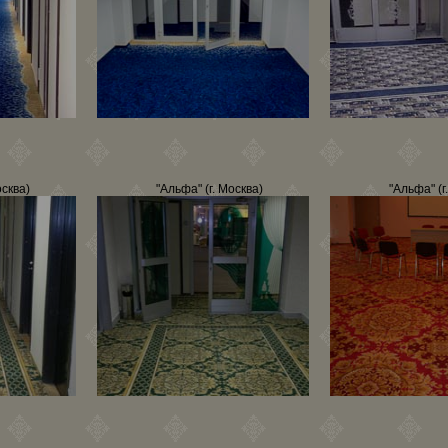
осква)
"Альфа" (г. Москва)
"Альфа" (г