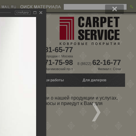
слайдер
981-65-77
8 (495)
Склад, отдел продаж г. Москва
771-75-98
62-16-77
8 (495)
8 (8622)
г. Москва, Нахимовский пр-т
Филиал г. Сочи
о настилу
Наши работы
Для дилеров
дробной информации о нашей продукции и услугах,
на любые Ваши вопросы и приедут к Вам для