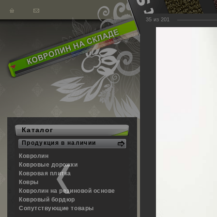
35
из
201
Главная
Каталог
Продукция в наличии
Фотогалерея наш
Ковролин
пожалуйста, обра
Ковровые дорожки
демонстрации обр
Ковровая плитка
Ковры
Ковролин на резиновой основе
Гостиничные ве
Ковровый бордюр
Фотографии наст
Сопутствующие товары
в гостиничных вес