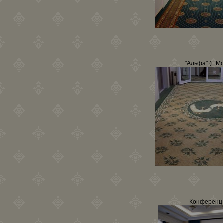
"Альфа" (г. М
Конференц