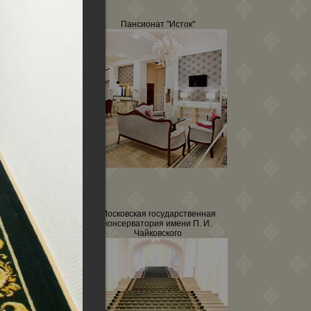
 "Исток"
Пансионат "Исток"
Московская государственная
на Яузе
консерватория имени П. И.
Чайковского