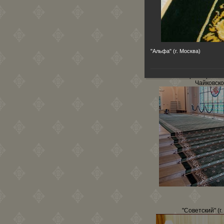
"Альфа" (г. Москва)
Московская госуд
консерватория им
Чайковско
"Советский" (г