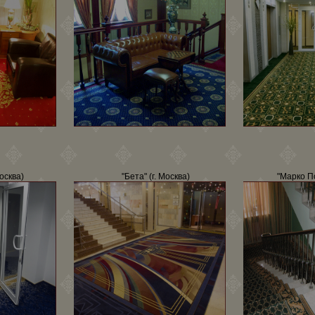
Москва)
"Бета" (г. Москва)
"Марко По