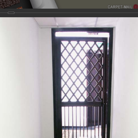
О компании
Дизайн проекты
Контакты
Услуги п
их работ по настилу ковролина.
Для получения более по
щайтесь к нашим менеджерам, которые с радостью ответят 
азцов ковровых покрытий.
стибюли, коридоры
ила
тибюлях, коридорах, на лестницах.