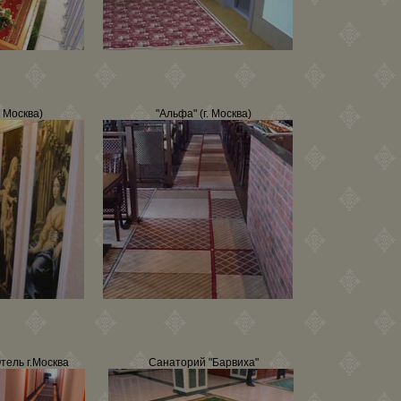
. Москва)
"Альфа" (г. Москва)
тель г.Москва
Санаторий "Барвиха"