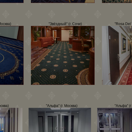
Москва)
"Звёздный" (г. Сочи)
"Rosa Del 
осква)
"Альфа" (г. Москва)
"Альфа" (г