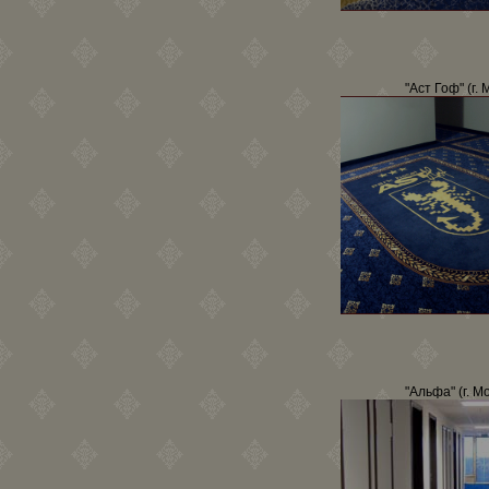
"Аст Гоф" (г. 
"Альфа" (г. М