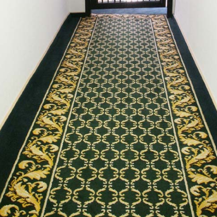
н "Версаль"
Пансионат "Исток"
Пансионат
Яузе
Дворец на Яузе
Дворец 