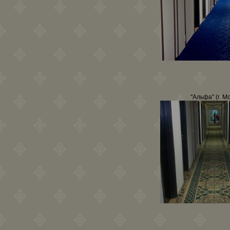
"Альфа" (г. М