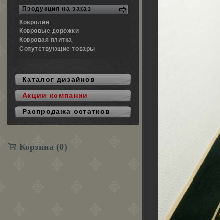
Продукция на заказ
Гостиница-рестора
Ковролин
Ковровые дорожки
Ковровая плитка
Сопутствующие товары
Каталог дизайнов
Акции компании
Распродажа остатков
Корзина
(0)
Дворец на 