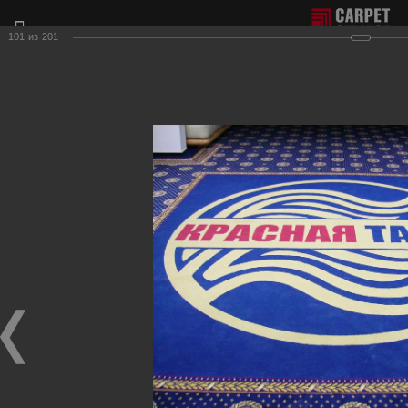
101
из
201
Отдел продаж г. Москва:
+7(495) 981-65-77
Филиал г. Сочи:
+7(8622) 62-16-77
Фотогалерея наших работ по настилу ковролина.
Для получения более подробной информации о нашей
продукции и услугах, пожалуйста, обращайтесь к нашим
менеджерам, которые с радостью ответят на любые
Ваши вопросы и приедут к Вам для демонстрации
образцов ковровых покрытий.
Гостиничные вестибюли, коридоры
Фотографии настила
в гостиничных вестибюлях, коридорах, на лестницах.
Гостиница-ресторан "Версаль"