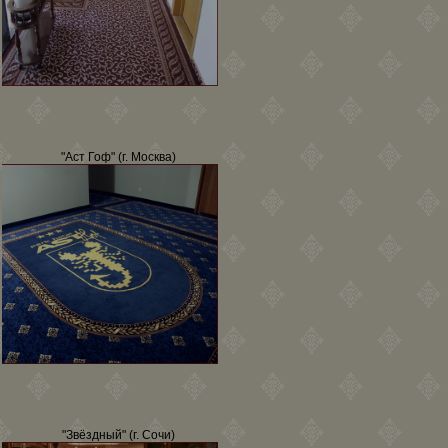
"Аст Гоф" (г. Москва)
"Звёздный" (г. Сочи)