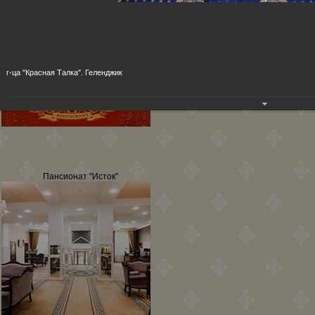
г-ца "Красная Талка". Геленджик
Пансионат "Исток"