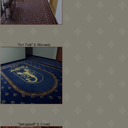
"Аст Гоф" (г. Москва)
"Звёздный" (г. Сочи)