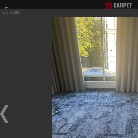
186
из
201
Отдел продаж г. Москва:
+7(495) 981-65-77
Филиал г. Сочи:
+7(8622) 62-16-77
Фотогалерея наших работ по настилу ковролина.
Для получения более подробной информации о нашей
продукции и услугах, пожалуйста, обращайтесь к нашим
менеджерам, которые с радостью ответят на любые
Ваши вопросы и приедут к Вам для демонстрации
образцов ковровых покрытий.
Гостиничные вестибюли, коридоры
Фотографии настила
в гостиничных вестибюлях, коридорах, на лестницах.
Гостиница-ресторан "Версаль"