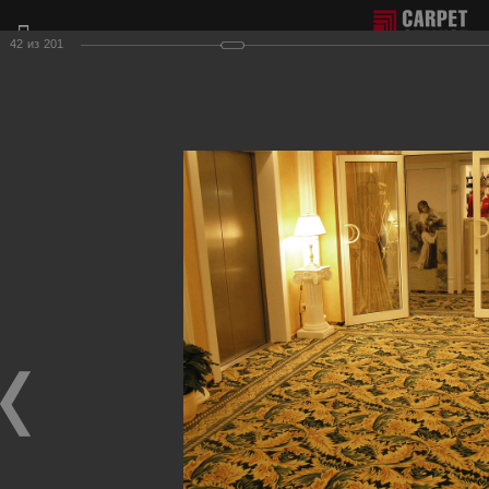
42
из
201
Отдел продаж г. Москва:
+7(495) 981-65-77
Филиал г. Сочи:
+7(8622) 62-16-77
Фотогалерея наших работ по настилу ковролина.
Для получения более подробной информации о нашей
продукции и услугах, пожалуйста, обращайтесь к нашим
менеджерам, которые с радостью ответят на любые
Ваши вопросы и приедут к Вам для демонстрации
образцов ковровых покрытий.
Гостиничные вестибюли, коридоры
Фотографии настила
в гостиничных вестибюлях, коридорах, на лестницах.
Гостиница-ресторан "Версаль"