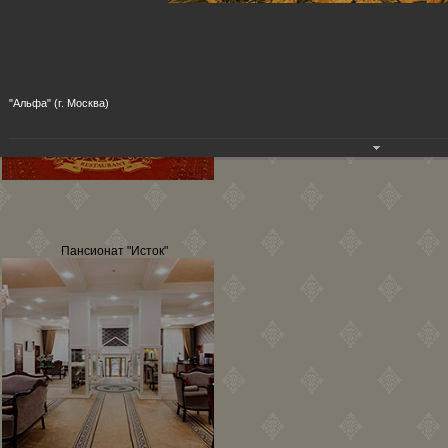
"Альфа" (г. Москва)
Пансионат "Исток"