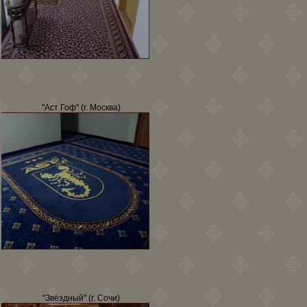
"Аст Гоф" (г. Москва)
"Звёздный" (г. Сочи)