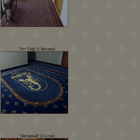
"Аст Гоф" (г. Москва)
"Звёздный" (г. Сочи)