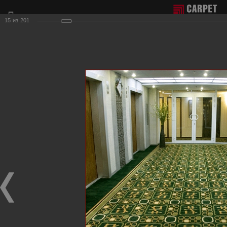
15
из
201
Отдел продаж г. Москва:
+7(495) 981-65-77
Филиал г. Сочи:
+7(8622) 62-16-77
Фотогалерея наших работ по настилу ковролина.
Для получения более подробной информации о нашей
продукции и услугах, пожалуйста, обращайтесь к нашим
менеджерам, которые с радостью ответят на любые
Ваши вопросы и приедут к Вам для демонстрации
образцов ковровых покрытий.
Гостиничные вестибюли, коридоры
Фотографии настила
в гостиничных вестибюлях, коридорах, на лестницах.
Гостиница-ресторан "Версаль"