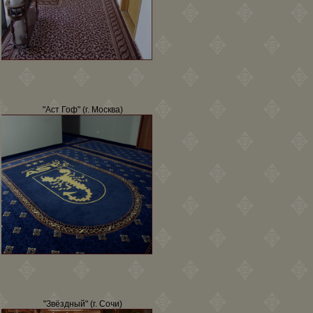
"Аст Гоф" (г. Москва)
"Звёздный" (г. Сочи)