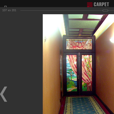
107
из
201
Отдел продаж г. Москва:
+7(495) 981-65-77
Филиал г. Сочи:
+7(8622) 62-16-77
Фотогалерея наших работ по настилу ковролина.
Для получения более подробной информации о нашей
продукции и услугах, пожалуйста, обращайтесь к нашим
менеджерам, которые с радостью ответят на любые
Ваши вопросы и приедут к Вам для демонстрации
образцов ковровых покрытий.
Гостиничные вестибюли, коридоры
Фотографии настила
в гостиничных вестибюлях, коридорах, на лестницах.
Гостиница-ресторан "Версаль"