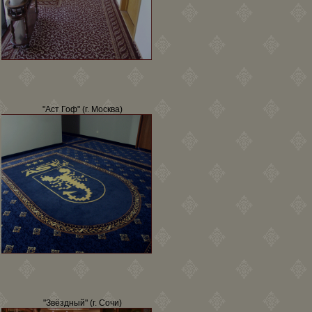
"Аст Гоф" (г. Москва)
"Звёздный" (г. Сочи)