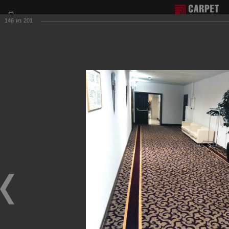
146
из
201
Отдел продаж г. Москва:
+7(495) 981-65-77
Филиал г. Сочи:
+7(8622) 62-16-77
Фотогалерея наших работ по настилу ковролина.
Для получения более подробной информации о нашей
продукции и услугах, пожалуйста, обращайтесь к нашим
менеджерам, которые с радостью ответят на любые
Ваши вопросы и приедут к Вам для демонстрации
образцов ковровых покрытий.
Гостиничные вестибюли, коридоры
Фотографии настила
в гостиничных вестибюлях, коридорах, на лестницах.
Гостиница-ресторан "Версаль"