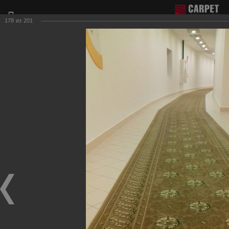
178
из
201
Отдел продаж г. Москва:
+7(495) 981-65-77
Филиал г. Сочи:
+7(8622) 62-16-77
Фотогалерея наших работ по настилу ковролина.
Для получения более подробной информации о нашей
продукции и услугах, пожалуйста, обращайтесь к нашим
менеджерам, которые с радостью ответят на любые
Ваши вопросы и приедут к Вам для демонстрации
образцов ковровых покрытий.
Гостиничные вестибюли, коридоры
Фотографии настила
в гостиничных вестибюлях, коридорах, на лестницах.
Гостиница-ресторан "Версаль"