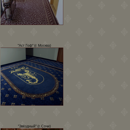
"Аст Гоф" (г. Москва)
"Звёздный" (г. Сочи)