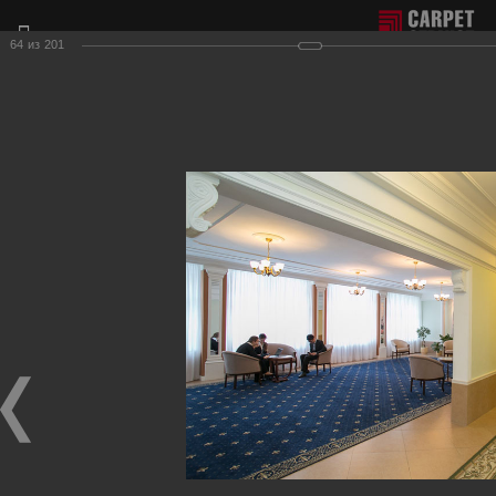
64
из
201
Отдел продаж г. Москва:
+7(495) 981-65-77
Филиал г. Сочи:
+7(8622) 62-16-77
Фотогалерея наших работ по настилу ковролина.
Для получения более подробной информации о нашей
продукции и услугах, пожалуйста, обращайтесь к нашим
менеджерам, которые с радостью ответят на любые
Ваши вопросы и приедут к Вам для демонстрации
образцов ковровых покрытий.
Гостиничные вестибюли, коридоры
Фотографии настила
в гостиничных вестибюлях, коридорах, на лестницах.
Гостиница-ресторан "Версаль"