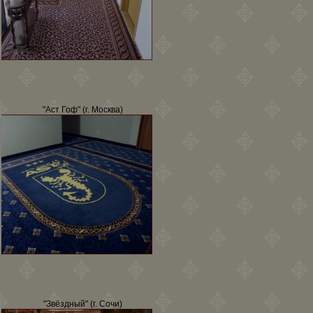
"Аст Гоф" (г. Москва)
"Звёздный" (г. Сочи)